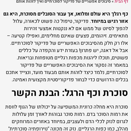
דף הבית
»
סיבוכים אפשריים של פדיקור לסוכרתיים ואיך לזהות אותם
כף רגלך היא עולם ומלואו, אך עבור הסובלים מסוכרת, היא גם
אזור רגיש במיוחד
. פדיקור, טיפול כה פשוט לכאורה, עלול
להפוך לסיוט של ממש אם לא ננקטות אמצעי זהירות
מתאימים. זיהומים, פצעים שאינם מחלימים, ואפילו קטיעה –
אלו רק חלק מהסיבוכים האפשריים של פדיקור לסוכרתיים.
אבל אל דאגה, יש פתרון! בעזרת ידע והקפדה על כללים
פשוטים, תוכלו ליהנות מכפות רגליים מטופחות ובריאות.
במאמר זה נסקור את הסיבוכים האפשריים של פדיקור
לסוכרתיים, נלמד כיצד לזהות אותם מבעוד מועד, ונצייד אתכם
בכלים הדרושים כדי לבחור פדיקוריסטית מקצועית ואמינה.
סוכרת וכף הרגל: הבנת הקשר
סוכרת היא מחלה כרונית המשפיעה על יכולתו של הגוף לווסת
את רמות הסוכר בדם. רמות סוכר גבוהות לאורך זמן עלולות
לגרום לנזק לכלי הדם ולעצבים, במיוחד באזורים המרוחקים
מהלב, כמו כפות הרגליים. נזק זה מכונה "נוירופתיה סוכרתית"