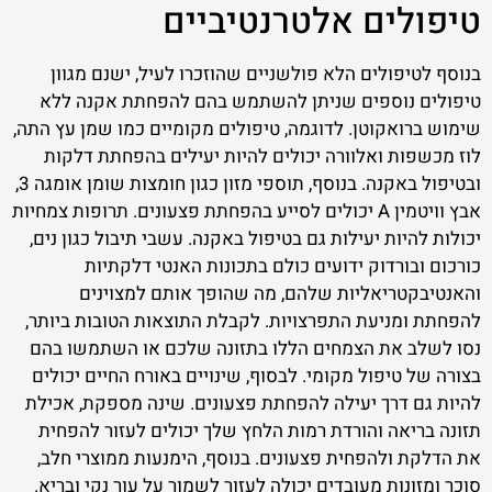
טיפולים אלטרנטיביים
בנוסף לטיפולים הלא פולשניים שהוזכרו לעיל, ישנם מגוון
טיפולים נוספים שניתן להשתמש בהם להפחתת אקנה ללא
שימוש ברואקוטן. לדוגמה, טיפולים מקומיים כמו שמן עץ התה,
לוז מכשפות ואלוורה יכולים להיות יעילים בהפחתת דלקות
ובטיפול באקנה. בנוסף, תוספי מזון כגון חומצות שומן אומגה 3,
אבץ וויטמין A יכולים לסייע בהפחתת פצעונים. תרופות צמחיות
יכולות להיות יעילות גם בטיפול באקנה. עשבי תיבול כגון נים,
כורכום ובורדוק ידועים כולם בתכונות האנטי דלקתיות
והאנטיבקטריאליות שלהם, מה שהופך אותם למצוינים
להפחתת ומניעת התפרצויות. לקבלת התוצאות הטובות ביותר,
נסו לשלב את הצמחים הללו בתזונה שלכם או השתמשו בהם
בצורה של טיפול מקומי. לבסוף, שינויים באורח החיים יכולים
להיות גם דרך יעילה להפחתת פצעונים. שינה מספקת, אכילת
תזונה בריאה והורדת רמות הלחץ שלך יכולים לעזור להפחית
את הדלקת ולהפחית פצעונים. בנוסף, הימנעות ממוצרי חלב,
סוכר ומזונות מעובדים יכולה לעזור לשמור על עור נקי ובריא.