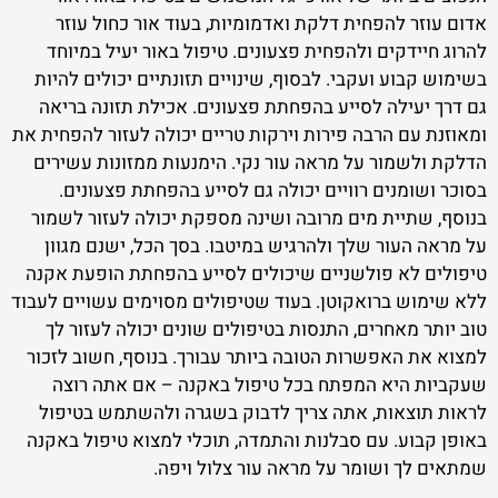
אדום עוזר להפחית דלקת ואדמומיות, בעוד אור כחול עוזר
להרוג חיידקים ולהפחית פצעונים. טיפול באור יעיל במיוחד
בשימוש קבוע ועקבי. לבסוף, שינויים תזונתיים יכולים להיות
גם דרך יעילה לסייע בהפחתת פצעונים. אכילת תזונה בריאה
ומאוזנת עם הרבה פירות וירקות טריים יכולה לעזור להפחית את
הדלקת ולשמור על מראה עור נקי. הימנעות ממזונות עשירים
בסוכר ושומנים רוויים יכולה גם לסייע בהפחתת פצעונים.
בנוסף, שתיית מים מרובה ושינה מספקת יכולה לעזור לשמור
על מראה העור שלך ולהרגיש במיטבו. בסך הכל, ישנם מגוון
טיפולים לא פולשניים שיכולים לסייע בהפחתת הופעת אקנה
ללא שימוש ברואקוטן. בעוד שטיפולים מסוימים עשויים לעבוד
טוב יותר מאחרים, התנסות בטיפולים שונים יכולה לעזור לך
למצוא את האפשרות הטובה ביותר עבורך. בנוסף, חשוב לזכור
שעקביות היא המפתח בכל טיפול באקנה – אם אתה רוצה
לראות תוצאות, אתה צריך לדבוק בשגרה ולהשתמש בטיפול
באופן קבוע. עם סבלנות והתמדה, תוכלי למצוא טיפול באקנה
שמתאים לך ושומר על מראה עור צלול ויפה.