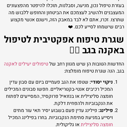
בעזרת טיפול נכון, מניעה, וסבלנות, תוכלו להיפטר מהפצעונים
המעצבנים ולהשיב לעצמכם את הביטחון והחופש ללבוש מה
שתרצו. זכרו, אתם לא לבד במאבק הזה, וישנם אנשי מקצוע
רבים שישמחו לסייע לכם. ❤️
שגרת טיפוח אפקטיבית לטיפול
באקנה בגב 💆‍♀️
החדשות הטובות הן שיש מגוון רחב של
טיפולים יעילים לאקנה
בגב. הנה שגרת טיפוח מומלצת:
ניקוי יסודי:
שטפו את הגב פעמיים ביום עם סבון עדין
המכיל רכיבים אנטי-בקטריאליים. חפשו סבונים המכילים
חומצה סליצילית או בנזואיל פרוקסיד, המסייעים לפתוח
את הנקבוביות ולהפחית דלקת.
פילינג:
פילינג עדין פעם בשבוע יסיר תאי עור מתים
ויסייע במניעת סתימת הנקבוביות. בחרו בפילינג המכיל
חומצה סליצילית
או גליקולית.