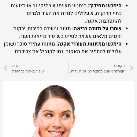
הימנעו מחיכוך:
הימנעו משימוש בתיקי גב או רצועות
כתף הדוקות, שעלולים לגרות את העור ולגרום
להתפרצות אקנה.
שמרו על תזונה בריאה:
תזונה עשירה בפירות, ירקות
ודגנים מלאים עשויה לסייע בשיפור בריאות העור.
הימנעו ממזונות מעוררי אקנה:
מזונות עתירי סוכר ושומן
עלולים להחמיר את האקנה. נסו להגביל את צריכתם.
הקודם
הבא
יקטרינה איוונוב מנפצת סטיגמות על דוגמניות – דוגמנית בעלת תואר שני בכלכלה ומומחית נדל"ן
טיפול באקנה בקרקפת