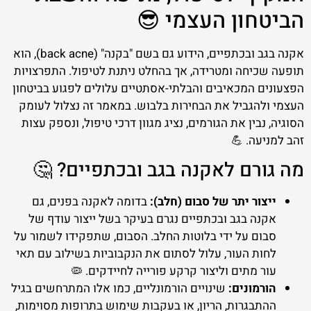
הביטחון העצמי 😎
אקנה בגב ובכתפיים, הידוע גם בשם "בקנה" (back acne), הוא
תופעה שכיחה ומטרידה, אך בהחלט ניתנת לטיפול. התפרצויות
הפצעונים המכאיבים והבלתי-אסתטיים עלולים לפגוע בביטחון
העצמי ולהגביל את הבחירות בלבוש. במאמר זה נצלול לעומק
הסוגיה, נבין את הגורמים, נציג מגוון דרכי טיפול, ונספק עצות
זהב למניעה. 💪
מה גורם לאקנה בגב ובכתפיים? 🤔
ייצור יתר של סבום (חלב):
בדומה לאקנה בפנים, גם
אקנה בגב ובכתפיים נגרם בעיקר בשל ייצור עודף של
סבום על ידי בלוטות החלב. הסבום, שתפקידו לשמור על
לחות העור, עלול לסתום את הנקבוביות בשילוב עם תאי
עור מתים וליצור קרקע פורייה לחיידקים. 🦠
הורמונים:
שינויים הורמונליים, כמו אלו המתרחשים בגיל
ההתבגרות, הריון, או בעקבות שימוש בתרופות מסוימות,