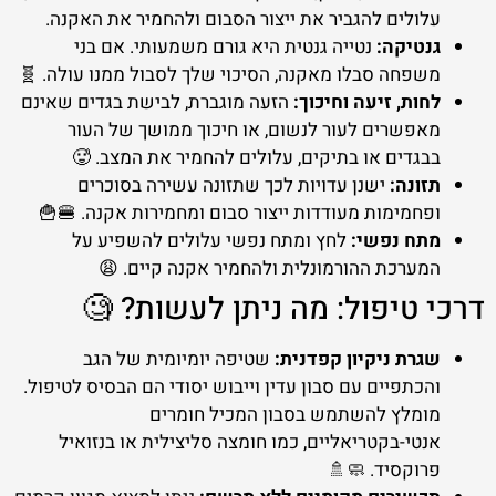
עלולים להגביר את ייצור הסבום ולהחמיר את האקנה.
גנטיקה:
נטייה גנטית היא גורם משמעותי. אם בני
משפחה סבלו מאקנה, הסיכוי שלך לסבול ממנו עולה. 🧬
לחות, זיעה וחיכוך:
הזעה מוגברת, לבישת בגדים שאינם
מאפשרים לעור לנשום, או חיכוך ממושך של העור
בבגדים או בתיקים, עלולים להחמיר את המצב. 🥵
תזונה:
ישנן עדויות לכך שתזונה עשירה בסוכרים
ופחמימות מעודדות ייצור סבום ומחמירות אקנה. 🍔🍟
מתח נפשי:
לחץ ומתח נפשי עלולים להשפיע על
המערכת ההורמונלית ולהחמיר אקנה קיים. 😩
דרכי טיפול: מה ניתן לעשות? 🧐
שגרת ניקיון קפדנית:
שטיפה יומיומית של הגב
והכתפיים עם סבון עדין וייבוש יסודי הם הבסיס לטיפול.
מומלץ להשתמש בסבון המכיל חומרים
אנטי-בקטריאליים, כמו חומצה סליצילית או בנזואיל
פרוקסיד. 🧼🚿