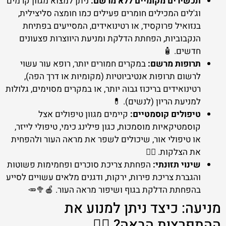
תכשירים מקומיים ללא מרשם:
ניתן למצוא מגוון קרמים
וג'לים המכילים חומרים פעילים כמו חומצה סליצילית,
בנזואיל פרוקסיד, או רטינואידים, המסייעים בפתיחת
הנקבוביות, הפחתת הדלקת ומניעת היווצרות פצעונים
חדשים. 🧴
תרופות מרשם:
במקרים חמורים יותר, רופא עור עשוי
לרשום תרופות אנטיביוטיות (מקומיות או דרך הפה),
רטינואידים בריכוז גבוה יותר, או במקרים מסוימים, גלולות
למניעת הריון (לנשים). 💊
טיפולים קוסמטיים:
קיימים מגוון טיפולים אצל
קוסמטיקאיות מוסמכות, כגון פילינג כימי, טיפולי לייזר,
או טיפולי אור, שיכולים לשפר את מראה העור ולהפחית
את הצלקות. 💆‍♀️
שינוי תזונתי:
הפחתת צריכת סוכרים ופחמימות פשוטות
והגברת צריכת פירות, ירקות, ודגנים מלאים עשויים לסייע
בהפחתת הדלקת בגוף ושיפור מראה העור. 🍎🥦🥕
מניעה: כיצד ניתן למנוע את
ההתפרצות הבאה? 🧘‍♀️