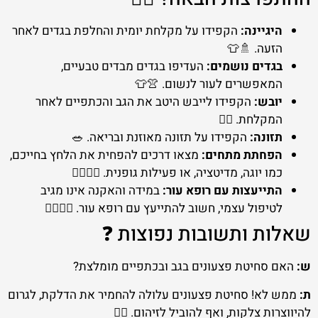
היגיינה:
הקפידו על מקלחת יומית והחלפת בגדים לאחר
הזעה. 🚿👕
בגדים נושמים:
העדיפו בגדים מבדים טבעיים,
המאפשרים לעור לנשום. 👚👕
יובש:
הקפידו לייבש היטב את הגב והכתפיים לאחר
המקלחת. 🧖‍♀️
תזונה:
הקפידו על תזונה מאוזנת ובריאה. 🥗
הפחתת מתחים:
מצאו דרכים להפחית את הלחץ בחייכם,
כמו יוגה, מדיטציה, או פעילות גופנית. 🧘‍♀️🏃‍♀️
התייעצות עם רופא עור:
במידה והאקנה אינו מגיב
לטיפול עצמי, חשוב להתייעץ עם רופא עור. 👩‍⚕️👨‍⚕️
שאלות ותשובות נפוצות ❓
ש:
האם סחיטת פצעונים בגב ובכתפיים מומלצת?
ת:
ממש לא! סחיטת פצעונים עלולה להחמיר את הדלקת, לגרום
להיווצרות צלקות, ואף להוביל לזיהום. 🙅‍♀️