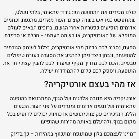
כולנו מכירים את התחושה הזו: גירוד פתאומי, בלתי נשלט,
שמתפשט כמו אש בשדה קוצים. העור מאדים, מתנפח, וכתמים
אדומים מופיעים כפטריות אחרי הגשם. ברוכים הבאים לעולם
המופלא של האורטיקריה, או בשמה העממי – חרלת או סרפדת.
הפעם, נסביר לכם בדיוק מהי אורטיקריה, נצלול לעומק הגורמים
להופעתה, ונבחן כיצד ניתן להרגיע את הסערה בעזרת טיפולים
טבעיים. הכנו לכם מדריך מקיף שיעזור לכם להבין קצת יותר את
התופעה, ויספק לכם כלים להתמודדות יעילה.
אז מהי בעצם אורטיקריה?
אורטיקריה היא תגובה אלרגית של הגוף, המתבטאת בהופעה
פתאומית של נגעים אדומים ומגרדים על פני העור. הנגעים
הללו, המזכירים עקיצות יתושים או כוויות, יכולים להופיע בכל
מקום בגוף, ולהיעלם באותה מהירות שהופיעו.
דמיינו לעצמכם בלון שמתנפח ומתכווץ במהירות – כך בדיוק