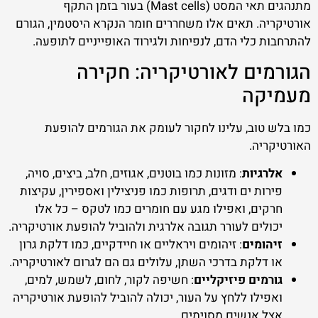
מתנהגים תאי המסט (Mast cells) בעור בזמן התקף
אורטיקריה. תאים אלו משחררים חומר הנקרא היסטמין, הגורם
להתרחבות כלי הדם, לנפיחות ולגירוד האופייניים לתופעה.
הגורמים לאורטיקריה: חקירה
מעמיקה
כמו בלש טוב, עלינו לחקור לעומק את הגורמים להופעת
האורטיקריה.
אלרגיות
: מזונות כמו בוטנים, אגוזים, חלב, ביצים, סויה,
פירות ים ודגים, תרופות כמו פניצילין ואספירין, עקיצות
חרקים, ואפילו מגע עם חומרים כמו לטקס – כל אלו
יכולים לעורר תגובה אלרגית ולהוביל להופעת אורטיקריה.
זיהומים
: זיהומים ויראליים או חיידקיים, כמו דלקת גרון
או דלקת בדרכי השתן, עלולים גם הם לגרום לאורטיקריה.
גורמים פיזיקליים
: חשיפה לקור, לחום, לשמש, למים,
ואפילו ללחץ על העור, יכולה להוביל להופעת אורטיקריה
אצל אנשים מסוימים.